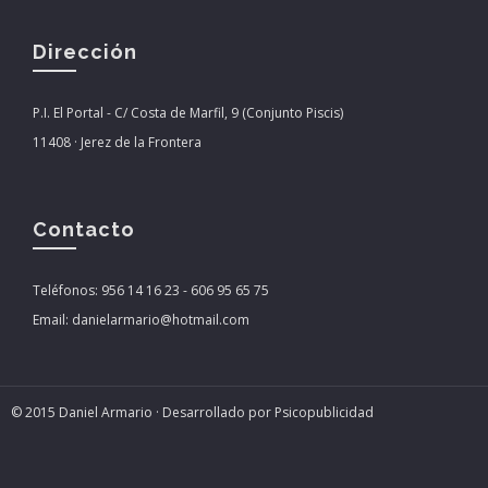
Dirección
P.I. El Portal - C/ Costa de Marfil, 9 (Conjunto Piscis)
11408 · Jerez de la Frontera
Contacto
Teléfonos:
956 14 16 23
-
606 95 65 75
Email:
danielarmario@hotmail.com
© 2015 Daniel Armario · Desarrollado por
Psicopublicidad