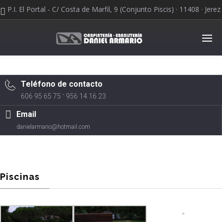
P.I. El Portal - C/ Costa de Marfil, 9 (Conjunto Piscis) · 11408 · Jerez
de la Frontera
Teléfono de contacto
-
606 95 65 75
956 14 16 23
Email
danielarmario@hotmail.com
Piscinas