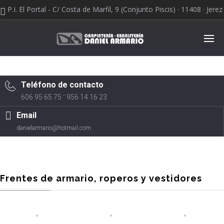
P.I. El Portal - C/ Costa de Marfil, 9 (Conjunto Piscis) · 11408 · Jerez
de la Frontera
Teléfono de contacto
-
606 95 65 75
956 14 16 23
Email
danielarmario@hotmail.com
Frentes de armario, roperos y vestidores