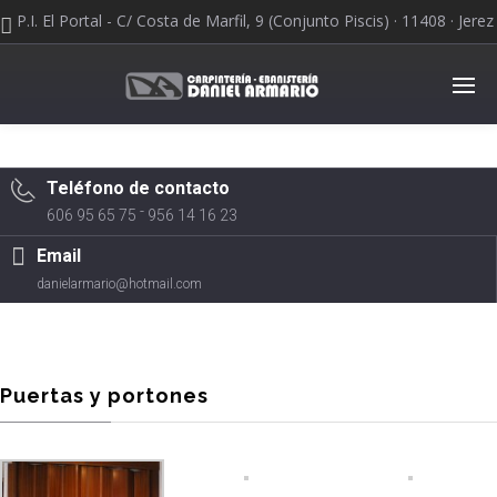
P.I. El Portal - C/ Costa de Marfil, 9 (Conjunto Piscis) · 11408 · Jerez
de la Frontera
Teléfono de contacto
-
606 95 65 75
956 14 16 23
Email
danielarmario@hotmail.com
Puertas y portones